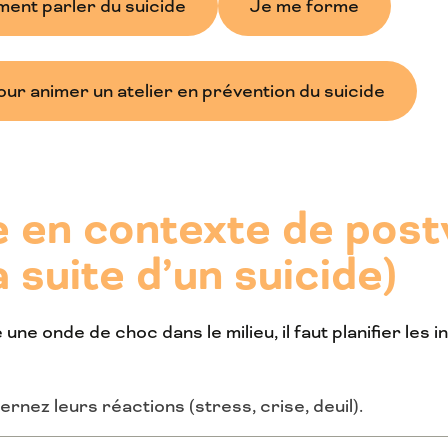
ment parler du suicide
Je me forme
r animer un atelier en prévention du suicide
e en contexte de post
a suite d’un suicide)
ne onde de choc dans le milieu, il faut planifier les i
nez leurs réactions (stress, crise, deuil).