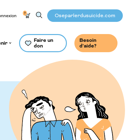
?
Oseparlerdusuicide.com
nnexion
Faire un
Besoin
nir
don
d’aide?